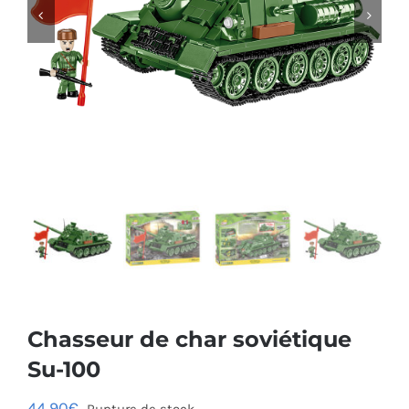


Chasseur de char soviétique
Su-100
44,90
€
Rupture de stock