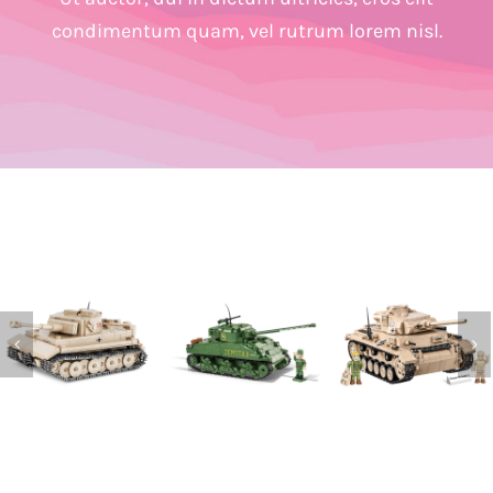
condimentum quam, vel rutrum lorem nisl.
Char
Char
Char Afrika
Afrikakorps
polonais