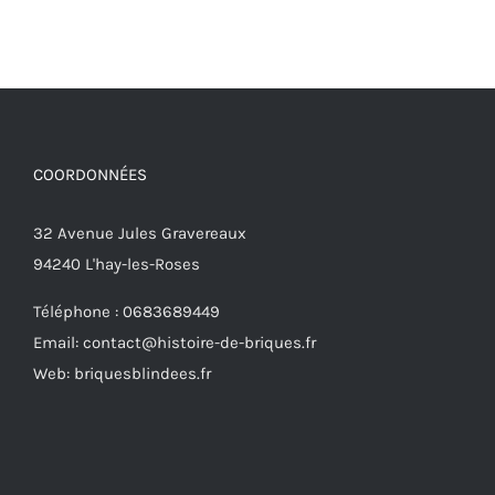
Korps Panzer
Tigre « 131 »
Sherman
III Ausf. J
Détails
Ajouter
Détails
Détails
Echelle 1:48
Firefly
au
panier
COORDONNÉES
32 Avenue Jules Gravereaux
94240 L'hay-les-Roses
Téléphone : 0683689449
Email: contact@histoire-de-briques.fr
Web: briquesblindees.fr